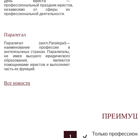
День юриста —
профессиональный праздник юристов,
независимо от сферы их
профессиональной деятельности.
Паралегал
Паралигал (англ.
Paralegal
)—
наименование профессии в
англоязычных странах. Паралигалы,
не имея высшего юридического
образования, являются
помощниками юристов и выполняют
часть их функций.
Все новости
ПРЕИМУЩ
Только профессион
1