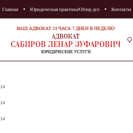
Главная
Юридическая практика/Обзор дел
Контакты
014
014
014