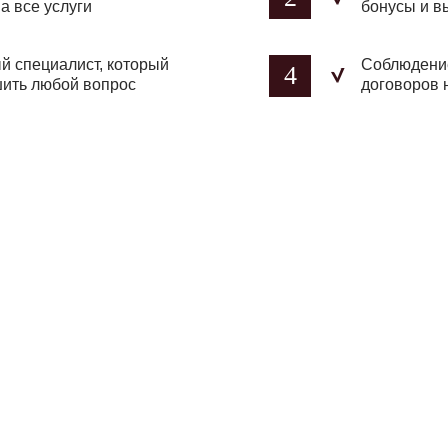
а все услуги
бонусы и в
 специалист, который
Соблюдение
4
шить любой вопрос
договоров 